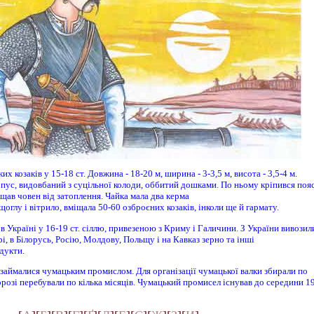
их козаків у 15-18 ст. Довжина - 18-20 м, ширина - 3-3,5 м, висота - 3,5-4 м.
пус, видовбаний з суцільної колоди, оббитий дошками. По ньому кріпився поя
ищав човен від затоплення. Чайка мала два керма
ж щоглу і вітрило, вміщала 50-60 озброєних козаків, інколи ще й гармату.
 в Україні у 16-19 ст. сіллю, привезеною з Криму і Галичини. З України вивозил
і, в Білорусь, Росію, Молдову, Польщу і на Кавказ зерно та інші
дукти.
і займалися чумацьким промислом. Для організації чумацької валки збирали по
дорозі перебували по кілька місяців. Чумацький промисел існував до середини 1