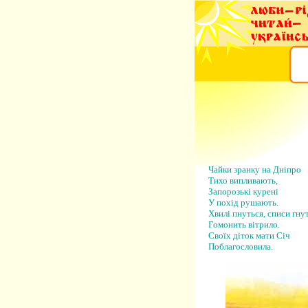
Чайки зранку на Дніпро
Тихо випливають,
Запорозькі курені
У похід рушають.
Хвилі пнуться, списи гнут
Гомонить вітрило.
Своїх діток мати Січ
Поблагословила.