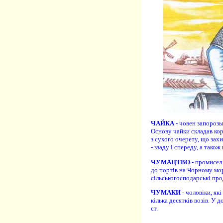
ЧАЙКА
- човен запорозьк
Основу чайки складав кор
з сухого очерету, що зах
- ззаду і спереду, а тако
ЧУМАЦТВО
- промисел
до портів на Чорному мор
сільськогосподарські про
ЧУМАКИ
- чоловіки, як
кілька десятків возів. У 
ст.