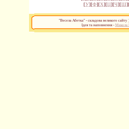
[
У
][
Ф
][
Х
][
Ц
][
Ч
][
Ш
]
"Весела Абетка" - складова великого сайту
Ідея та наповнення -
Микола