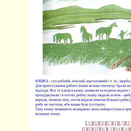
ЮШКА - суп рибний, м'ясний, картопляний і т. ін.; щерба,
Для приготування рибної юшки козаки спочатку брали міл
відходи. Все те клали в казан, заливали холодною водою 
проціджували і в готову рибну юшку кидали зелень - циб
варили, знімали піну, потім кидали шматки більшої риби (
рибу не чистили, аби юшка була густішою.
Таку юшку називають козацькою, вона найпростіша в при
козацьку юшку.
[
А
][
Б
][
В
][
Г
][
Ґ
][
Д
][
Е
[
І
][
Ї
][
Й
][
К
][
Л
][
М
][
Н
]