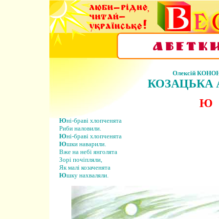
Олексій КОН
КОЗАЦЬКА 
Ю
Ю
ні-браві хлопченята
Риби наловили.
Ю
ні-браві хлопченята
Ю
шки наварили.
Вже на небі янголята
Зорі почіпляли,
Як малі козаченята
Ю
шку нахваляли.