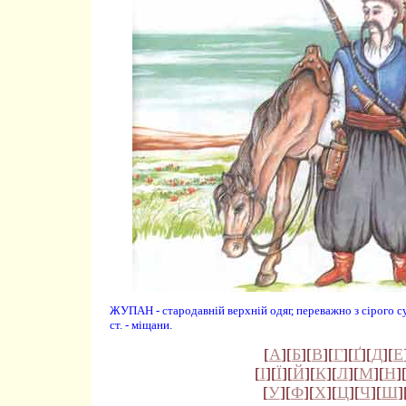
ЖУПАН - стародавній верхній одяг, переважно з сірого су
ст. - міщани.
[
А
][
Б
][
В
][
Г
][
Ґ
][
Д
][
Е
[
І
][
Ї
][
Й
][
К
][
Л
][
М
][
Н
]
[
У
][
Ф
][
Х
][
Ц
][
Ч
][
Ш
]