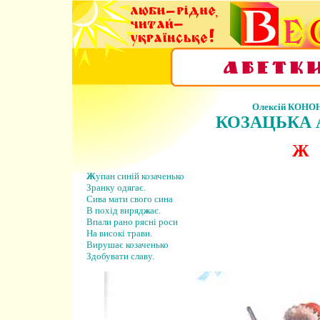
Олексій КОН
КОЗАЦЬКА 
Ж
Ж
упан синій козаченько
Зранку одягає.
Сива мати свого сина
В похід виряд
ж
ає.
Впали рано рясні роси
На високі трави.
Вирушає козаченько
Здобувати славу.